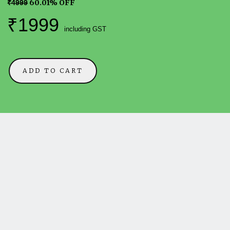
60.01% OFF
₹4999
₹1999
including GST
ADD TO CART