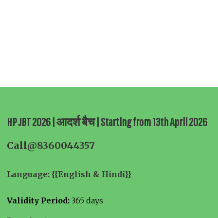
HP JBT 2026 | आदर्श बैच | Starting from 13th April 2026
Call@8360044357
Language: {{English & Hindi}}
Validity Period:
365 days